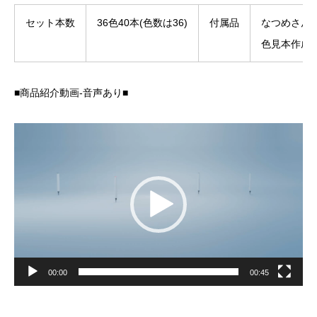
セット本数
36色40本(色数は36)
付属品
なつめさん
色見本作成
■商品紹介動画-音声あり■
動
画
プ
レ
ー
ヤ
ー
00:00
00:45