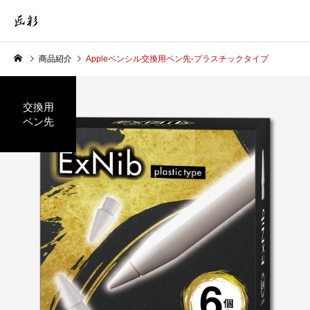
商品紹介
Appleペンシル交換用ペン先-プラスチックタイプ
交換用
ペン先